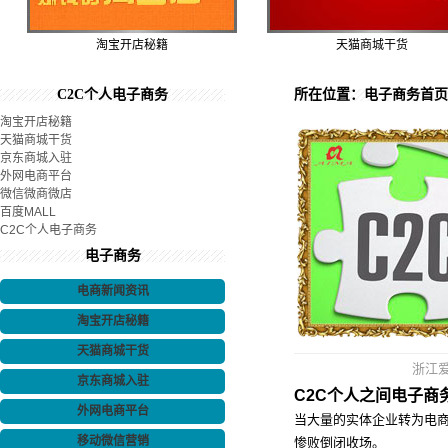
淘宝开店秘籍
天猫商城干货
C2C个人电子商务
所在位置：
电子商务
首页
淘宝开店秘籍
天猫商城干货
京东商城入驻
外网电商平台
微信微商微店
百度MALL
C2C个人电子商务
电子商务
电商新闻资讯
淘宝开店秘籍
天猫商城干货
浙江
京东商城入驻
C2C个人之间电子商
外网电商平台
当大量的实体企业转为电
移动微信营销
惨败倒闭收场。