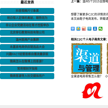
上一篇：
温州5个2015全国
最近发表
抖音视频尺寸象素
想要了解更多C2C的详情资
明白惊人定律的奥秘，顺势而为
本文由鞋子电商发布，转载
非公企业党建活动在育才控股举办
北京穿石教育科技有限公司
相关C2C个人电子商务文章
温州泵阀产业集群
永嘉县电商供应链选品大会
兴趣FACT经营思维自播流量获取
微商怎么在微博上找客源？
常用错别字指南
微商客源导入社交媒体用户
全渠道电商零售怎么做？
小