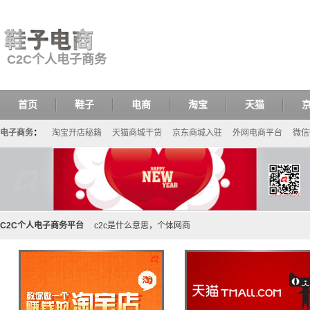
C2C个人电子商务
首页
鞋子
电商
淘宝
天猫
电子商务
：
淘宝开店秘籍
天猫商城干货
京东商城入驻
外网电商平台
微信
C2C个人电子商务平台
c2c是什么意思，个体网商